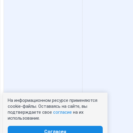
На информационном ресурсе применяются
Статистика портрета:
cookie-файлы. Оставаясь на сайте, вы
подтверждаете свое
согласие
на их
сейчас просматривают портрет - 0
использование.
зарегистрированные пользователи
посетившие портрет за 7 дней - 0
Согласен