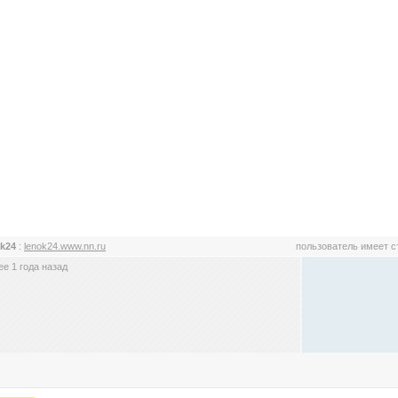
ok24
:
lenok24.www.nn.ru
пользователь имеет 
е 1 года назад