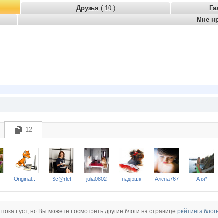
Друзья
( 10 )
Га
Мне н
12
Original$port$hoes
Sc@rlet
julia0802
надюшк
Алёна767
Аня*
 пока пуст, но Вы можете посмотреть другие блоги на странице
рейтинга блог