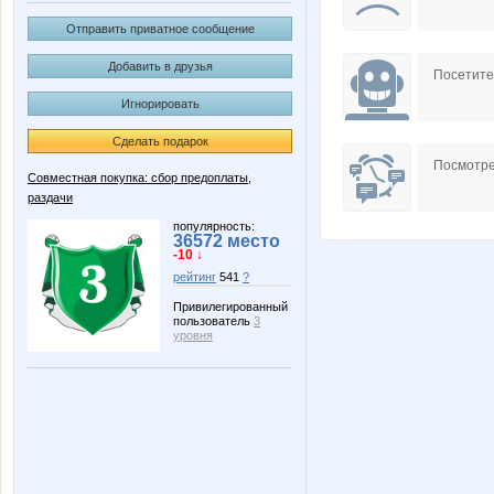
Отправить приватное сообщение
Добавить в друзья
Посетит
Игнорировать
Сделать подарок
Посмотре
Совместная покупка: сбор предоплаты,
раздачи
популярность:
36572 место
-10 ↓
рейтинг
541
?
Привилегированный
пользователь
3
уровня