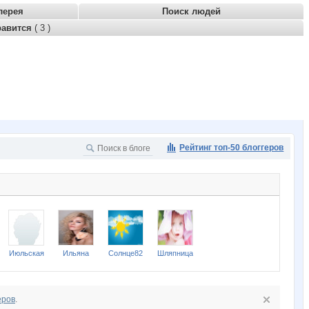
лерея
Поиск людей
равится
( 3 )
Рейтинг топ-50 блоггеров
Июльская
Ильяна
Солнце82
Шляпница
еров
.