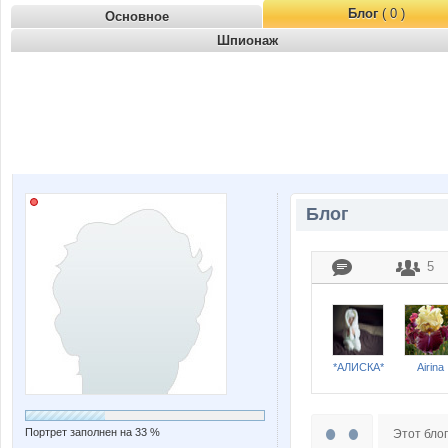
Блог
( 0 )
Основное
Шпионаж
Блог
5
*АЛИСКА*
Airina
Портрет заполнен на 33 %
Этот блог